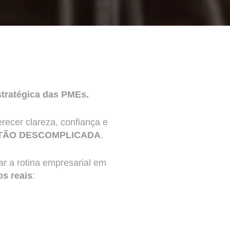
stratégica das PMEs.
recer clareza, confiança e
TÃO DESCOMPLICADA
.
ar a rotina empresarial em
os reais
: