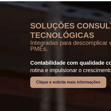
Ir
para
o
conteúdo
SOLUÇÕES CONSULT
TECNOLÓGICAS
Integradas para descomplicar e
PMEs.
Contabilidade com qualidade 
rotina e impulsionar o cresciment
Clique e solicite mais informações