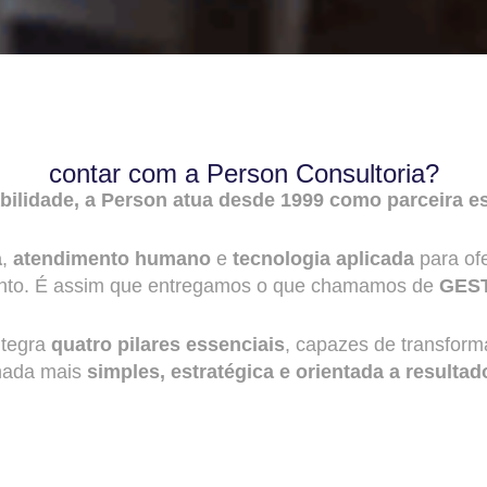
contar com a Person Consultoria?
bilidade, a Person atua desde 1999 como parceira e
a
,
atendimento humano
e
tecnologia aplicada
para ofe
mento. É assim que entregamos o que chamamos de
GES
ntegra
quatro pilares essenciais
, capazes de transform
nada mais
simples, estratégica e orientada a resultad